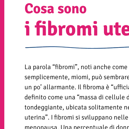
Cosa sono
i fibromi ut
La parola “fibromi”, noti anche come 
semplicemente, miomi, può sembrare 
un po’ allarmante. Il fibroma è “uffi
definito come una “massa di cellule 
tondeggiante, ubicata solitamente n
uterina”. I fibromi si sviluppano nell
menopausa. Una percentuale di donne