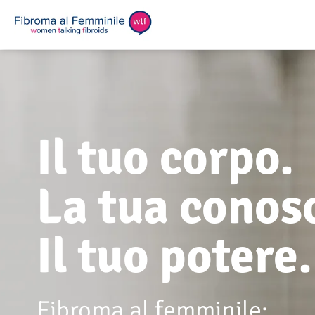
Skip
to
content
Il tuo corpo.
La tua conos
Il tuo potere.
Fibroma al femminile: