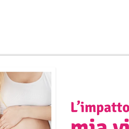
L’impatto
mia v