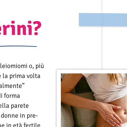
erini?
leiomiomi o, più
la prima volta
cialmente”
di forma
ella parete
e donne in pre-
 in età fertile