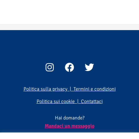
I
F
T
n
a
w
s
c
i
t
e
t
Politica sulla privacy
|
Termini e condizioni
a
b
t
Politica sui cookie
|
Contattaci
g
o
e
r
o
r
Hai domande?
a
k
Mandaci un messaggio
m
-